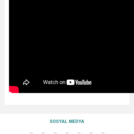
Bu ürünün fiyat bilgisi, resim, ürün açıklamalarında ve diğer
konularda yetersiz gördüğünüz noktaları öneri formunu
Bu ürüne ilk yorumu siz yapın!
Ürün hakkında henüz soru sorulmamış.
kullanarak tarafımıza iletebilirsiniz.
SOSYAL MEDYA
Görüş ve önerileriniz için teşekkür ederiz.