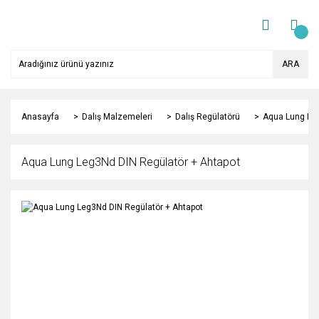
ARA
Anasayfa
Dalış Malzemeleri
Dalış Regülatörü
Aqua Lung Leg
Aqua Lung Leg3Nd DIN Regülatör + Ahtapot