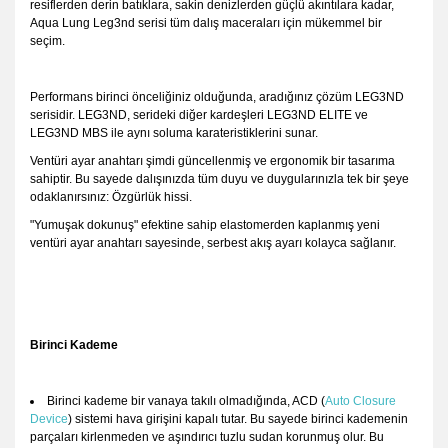
resiflerden derin batıklara, sakin denizlerden güçlü akıntılara kadar,
Aqua Lung Leg3nd serisi tüm dalış maceraları için mükemmel bir
seçim.
Performans birinci önceliğiniz olduğunda, aradığınız çözüm LEG3ND
serisidir. LEG3ND, serideki diğer kardeşleri LEG3ND ELITE ve
LEG3ND MBS ile aynı soluma karateristiklerini sunar.
Ventüri ayar anahtarı şimdi güncellenmiş ve ergonomik bir tasarıma
sahiptir. Bu sayede dalışınızda tüm duyu ve duygularınızla tek bir şeye
odaklanırsınız: Özgürlük hissi.
"Yumuşak dokunuş" efektine sahip elastomerden kaplanmış yeni
ventüri ayar anahtarı sayesinde, serbest akış ayarı kolayca sağlanır.
Birinci Kademe
Birinci kademe bir vanaya takılı olmadığında, ACD (
Auto Closure
Device
) sistemi hava girişini kapalı tutar. Bu sayede birinci kademenin
parçaları kirlenmeden ve aşındırıcı tuzlu sudan korunmuş olur. Bu