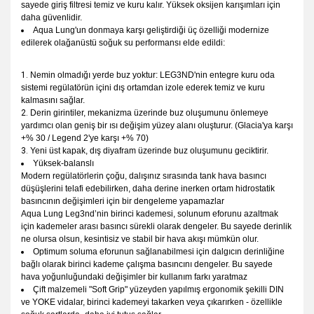
sayede giriş filtresi temiz ve kuru kalır. Yüksek oksijen karışımları için
daha güvenlidir.
Aqua Lung'un donmaya karşı geliştirdiği üç özelliği modernize
edilerek olağanüstü soğuk su performansı elde edildi:
Nemin olmadığı yerde buz yoktur: LEG3ND'nin entegre kuru oda
sistemi regülatörün içini dış ortamdan izole ederek temiz ve kuru
kalmasını sağlar.
Derin girintiler, mekanizma üzerinde buz oluşumunu önlemeye
yardımcı olan geniş bir ısı değişim yüzey alanı oluşturur. (Glacia'ya karşı
+% 30 / Legend 2'ye karşı +% 70)
Yeni üst kapak, dış diyafram üzerinde buz oluşumunu geciktirir.
Yüksek-balanslı
Modern regülatörlerin çoğu, dalışınız sırasında tank hava basıncı
düşüşlerini telafi edebilirken, daha derine inerken ortam hidrostatik
basıncının değişimleri için bir dengeleme yapamazlar
Aqua Lung Leg3nd’nin birinci kademesi, solunum eforunu azaltmak
için kademeler arası basıncı sürekli olarak dengeler. Bu sayede derinlik
ne olursa olsun, kesintisiz ve stabil bir hava akışı mümkün olur.
Optimum soluma eforunun sağlanabilmesi için dalgıcın derinliğine
bağlı olarak birinci kademe çalışma basıncını dengeler. Bu sayede
hava yoğunluğundaki değişimler bir kullanım farkı yaratmaz
Çift malzemeli "Soft Grip" yüzeyden yapılmış ergonomik şekilli DIN
ve YOKE vidalar, birinci kademeyi takarken veya çıkarırken - özellikle