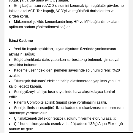
soğuk şartlarda- daha iyi tutuş sağlar.
Giriş bağlantısını ve ACD sistemini korumak için regülatör gövdesine
takılan özel ACD Toz kapağı, ACD’yi ve regülatörü darbelerden ve
kirden korur.
Mükemmel şekilde konumlandırılmış HP ve MP bağlantı noktaları,
optimum hortum yönlendirmesi sağlar.
İkinci Kademe
Yeni ön kapak açıklıkları, suyun diyafram üzerinde yanlamasına
akmasını sağlar.
Güçlü akıntılarda dalış yaparken serbest akışı önlemek için radyal
açıklıklar bulunur.
Kademe üzerindeki genişlemeler sayesinde solunum direnci %20
azaltıldı.
"Yumuşak dokunuş" efektine sahip elastomerden yapılmış yeni üst
kalıplı egzoz kapağı.
Geniş yüzeyli tahliye tuşu sayesinde hava akışı kolayca kontrol
edilir.
Patentli Comfobite ağızlık (maps) çene yorulmasını azaltır.
Genişletilmiş ısı eşanjörü, ikinci kademe mekanizmasının donmasını
önlemeye yardımcı olur.
Çift malzemeli deflektör (egzos), solunum verme eforunu azaltır.
Çift hortum koruyuculu esnek ve hafif (sadece 132g) Aqua Flex örgü
hortum ile gelir.