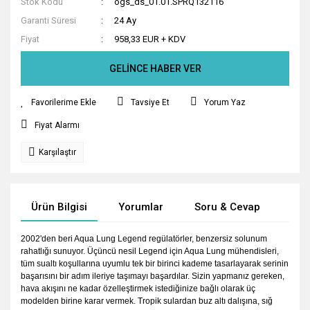
Stok Kodu
ogs_ds_01.01.SPRQ132116
Garanti Süresi
24 Ay
Fiyat
958,33 EUR + KDV
GELİNCE HABER VER
Tavsiye Et
Yorum Yaz
Fiyat Alarmı
Karşılaştır
Ürün Bilgisi
Yorumlar
Soru & Cevap
Tak
2002'den beri Aqua Lung Legend regülatörler, benzersiz solunum
rahatlığı sunuyor. Üçüncü nesil Legend için Aqua Lung mühendisleri,
tüm sualtı koşullarına uyumlu tek bir birinci kademe tasarlayarak serinin
başarısını bir adım ileriye taşımayı başardılar. Sizin yapmanız gereken,
hava akışını ne kadar özelleştirmek istediğinize bağlı olarak üç
modelden birine karar vermek. Tropik sulardan buz altı dalışına, sığ