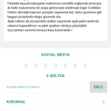
Paladaki kauçuk kaburgalar maksimum esneklik sağlamak amacıyla
iki farklı malzemenin bir araya gelmesiyle üretilmiştir.Diğer Özellikler
Paletin altındaki kaymaz yüzeyler sayesinde bot, tekne güvertesi gibi
kaygan yüzeylerde dalgıç güvende olur.
Ayak cebinin alt yüzeyindeki oluklar sayesinde ayak palet tarafında
vakuma hapsedilmez ve palet ayaktan rahatça çıkarılabilir.
Güç bantları zeminle temasa karşı korumalıdır.>
Bu ürünün fiyat bilgisi, resim, ürün açıklamalarında ve diğer
konularda yetersiz gördüğünüz noktaları öneri formunu
Bu ürüne ilk yorumu siz yapın!
Ürün hakkında henüz soru sorulmamış.
kullanarak tarafımıza iletebilirsiniz.
SOSYAL MEDYA
Görüş ve önerileriniz için teşekkür ederiz.
Yorum Yaz
Soru Sor
Ürün resmi kalitesiz, bozuk veya görüntülenemiyor.
E-BÜLTEN
Ürün açıklamasında eksik bilgiler bulunuyor.
Ürün bilgilerinde hatalar bulunuyor.
EKLE
Ürün fiyatı diğer sitelerden daha pahalı.
Bu ürüne benzer farklı alternatifler olmalı.
KURUMSAL