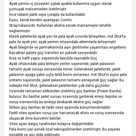
Ayak yerinin iç yüzeyleri çıplak ayakla kullanıma uygun olarak
yumuşak malzemeden üretilmiştir.
İnce tabanlı patik veya çorapla da kullanılabilir.
Eşsiz, kendi kendini ayarlayan Comfo
Strap tokasızdır. Kullanılan ekstra esnek malzemeyle rahatlık
sağlanmıştır.
Klasik paletlerde ayak yeri ile pala ayak ucunda birleşirken, Hot Shot’ta
pala ile ayak yeri, ayak yerinin ortasındaki eklemlerle birleşmiştir.
Ayak bileğinde ve parmaklarında aşırı gerilmeler yaşanması engellenir.
Bacaktan palete güç transferi en yüksek seviyededir.
Kısa ve hafif yapısı sayesinde bavulda taşınabilir.Güç
Ayak ortasındaki pala birleşim yerleri sayesinde, palet palasının
tamamı ayak vuruşu esnasında esner. Geleneksel paletlerde, palet
palasının ayağa yakın üçte birlik kısmı esnemez. Hot Shot’ın eşsiz pala
sistemi sayesinde, palet palasının tamamı esneyerek güç sağlar. Bu
sebeple Hot Shot, geleneksel paletlerden çok daha güçlüdür.
Üzerinde tamamen silikondan üretilmiş güç bantları (Power Bands)
bulunur. Bu bantlar palet vuruşu sırasında gerilerek enerji depolar ve
vuruş sonrasında bu enerjiyi bırakarak ekstra güç sağlar.
Silikon güç bantları iki farklı vites ayarında konumlandırılabilir.
Farklı vites ayarlarıi vuruş için harcanacak eforu ve vuruş sonrasında
oluşacak itme kuvvetini belirler.
Vites ayarı dalgıç tarafından kolayca değiştirilebilir.
Pala kısmı yarı esnek özel teknopolimerden üretilmiştir. Bu sayede
esneklik ve güç elde edilmiştir.