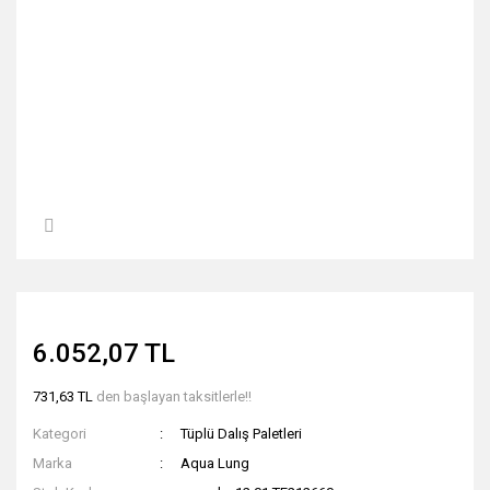
6.052,07 TL
731,63 TL
den başlayan taksitlerle!!
Kategori
Tüplü Dalış Paletleri
Marka
Aqua Lung