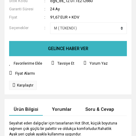
Stok Kodu
ogs_ds_12.01.TE212660
Garanti Süresi
24 Ay
Fiyat
91,67 EUR + KDV
Seçenekler
GELİNCE HABER VER
Tavsiye Et
Yorum Yaz
Fiyat Alarmı
Karşılaştır
Ürün Bilgisi
Yorumlar
Soru & Cevap
Tak
Seyahat eden dalgıçlar için tasarlanan Hot Shot, küçük boyutuna
rağmen çok güçlü bir palettir ve oldukça komforludur.Rahatlık
Ayak yeri çıplak ayakla kullanıma uygundur.