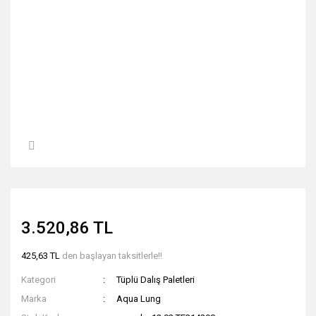
3.520,86 TL
425,63 TL
den başlayan taksitlerle!!
Kategori
Tüplü Dalış Paletleri
Marka
Aqua Lung