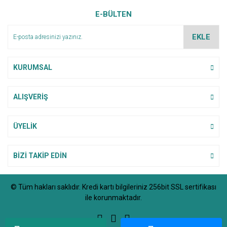
Ürün resmi kalitesiz, bozuk veya görüntülenemiyor.
E-BÜLTEN
Ürün açıklamasında eksik bilgiler bulunuyor.
Ürün bilgilerinde hatalar bulunuyor.
EKLE
Ürün fiyatı diğer sitelerden daha pahalı.
Bu ürüne benzer farklı alternatifler olmalı.
KURUMSAL
ALIŞVERİŞ
Gönder
ÜYELİK
BİZİ TAKİP EDİN
© Tüm hakları saklıdır. Kredi kartı bilgileriniz 256bit SSL sertifikası
ile korunmaktadır.