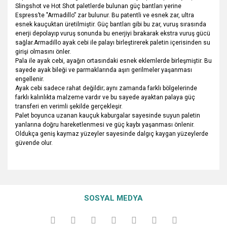
Slingshot ve Hot Shot paletlerde bulunan güç bantları yerine
Espress’te "Armadillo” zar bulunur. Bu patentli ve esnek zar, ultra
esnek kauçuktan üretilmiştir. Güç bantları gibi bu zar, vuruş sırasında
enerji depolayıp vuruş sonunda bu enerjiyi bırakarak ekstra vuruş gücü
sağlar.Armadillo ayak cebi ile palayı birleştirerek paletin içerisinden su
girişi olmasını önler.
Pala ile ayak cebi, ayağın ortasındaki esnek eklemlerde birleşmiştir. Bu
sayede ayak bileği ve parmaklarında aşırı gerilmeler yaşanması
engellenir.
Ayak cebi sadece rahat değildir; aynı zamanda farklı bölgelerinde
farklı kalınlıkta malzeme vardır ve bu sayede ayaktan palaya güç
transferi en verimli şekilde gerçekleşir.
Palet boyunca uzanan kauçuk kaburgalar sayesinde suyun paletin
yanlarına doğru hareketlenmesi ve güç kaybı yaşanması önlenir.
Oldukça geniş kaymaz yüzeyler sayesinde dalgıç kaygan yüzeylerde
güvende olur.
Bu ürünün fiyat bilgisi, resim, ürün açıklamalarında ve diğer
konularda yetersiz gördüğünüz noktaları öneri formunu
Bu ürüne ilk yorumu siz yapın!
Ürün hakkında henüz soru sorulmamış.
kullanarak tarafımıza iletebilirsiniz.
SOSYAL MEDYA
Görüş ve önerileriniz için teşekkür ederiz.
Yorum Yaz
Soru Sor