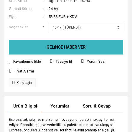
Stok Kodu
ogs_ds_12.02.TE214290
Garanti Süresi
24 Ay
Fiyat
53,33 EUR + KDV
Seçenekler
GELİNCE HABER VER
Tavsiye Et
Yorum Yaz
Fiyat Alarmı
Karşılaştır
Ürün Bilgisi
Yorumlar
Soru & Cevap
Tak
Express teknoloji ve malzeme inovasyonunda son noktayı temsil
ediyor. Rahatlık, güç ve verimlilik bu palette son noktaya ulaşıyor.
Express, öncüleri Slingshot ve Hotshot ile aynı prensiplerle çalışır.