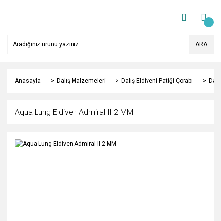
ARA
Anasayfa
Dalış Malzemeleri
Dalış Eldiveni-Patiği-Çorabı
Dalı
Aqua Lung Eldiven Admiral II 2 MM