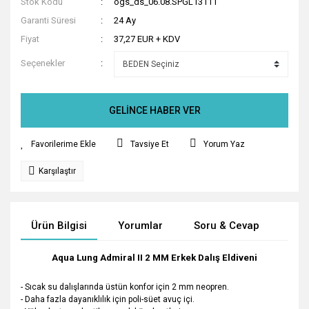
Stok Kodu
ogs_ds_06.08.SPGL13111
Garanti Süresi
24 Ay
Fiyat
37,27 EUR + KDV
Seçenekler
GELİNCE HABER VER
Tavsiye Et
Yorum Yaz
Karşılaştır
Ürün Bilgisi
Yorumlar
Soru & Cevap
Tak
Aqua Lung Admiral II 2 MM Erkek Dalış Eldiveni
- Sıcak su dalışlarında üstün konfor için 2 mm neopren.
- Daha fazla dayanıklılık için poli-süet avuç içi.