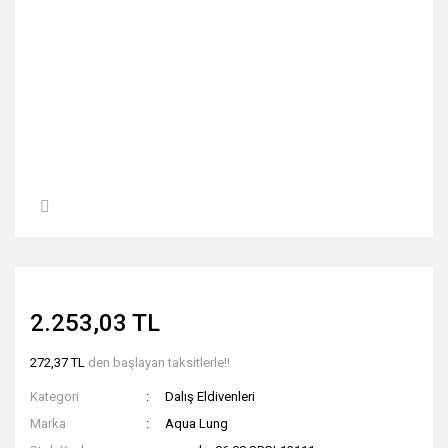
2.253,03 TL
272,37 TL
den başlayan taksitlerle!!
Kategori
Dalış Eldivenleri
Marka
Aqua Lung