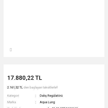
17.880,22 TL
2.161,52 TL
den başlayan taksitlerle!!
Kategori
Dalış Regülatörü
Marka
Aqua Lung