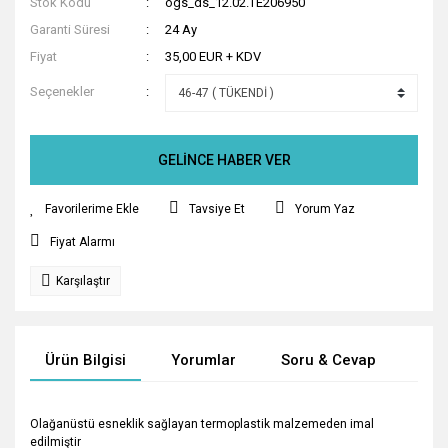
Stok Kodu
ogs_ds_12.02.TE206950
Garanti Süresi
24 Ay
Fiyat
35,00 EUR + KDV
Seçenekler
GELİNCE HABER VER
Tavsiye Et
Yorum Yaz
Fiyat Alarmı
Karşılaştır
Ürün Bilgisi
Yorumlar
Soru & Cevap
Tak
Olağanüstü esneklik sağlayan termoplastik malzemeden imal
edilmiştir