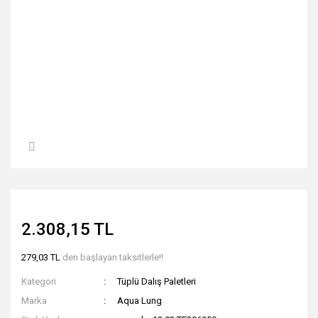
2.308,15 TL
279,03 TL
den başlayan taksitlerle!!
Kategori
Tüplü Dalış Paletleri
Marka
Aqua Lung