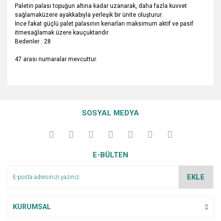
Paletin palası topuğun altına kadar uzanarak, daha fazla kuvvet
sağlamaküzere ayakkabıyla yerleşik bir ünite oluşturur.
İnce fakat güçlü palet palasının kenarları maksimum aktif ve pasif
itmesağlamak üzere kauçuktandır.
Bedenler : 28
47 arası numaralar mevcuttur.
Bu ürünün fiyat bilgisi, resim, ürün açıklamalarında ve diğer
konularda yetersiz gördüğünüz noktaları öneri formunu
Bu ürüne ilk yorumu siz yapın!
Ürün hakkında henüz soru sorulmamış.
kullanarak tarafımıza iletebilirsiniz.
SOSYAL MEDYA
Görüş ve önerileriniz için teşekkür ederiz.
Yorum Yaz
Soru Sor
Ürün resmi kalitesiz, bozuk veya görüntülenemiyor.
E-BÜLTEN
Ürün açıklamasında eksik bilgiler bulunuyor.
Ürün bilgilerinde hatalar bulunuyor.
EKLE
Ürün fiyatı diğer sitelerden daha pahalı.
Bu ürüne benzer farklı alternatifler olmalı.
KURUMSAL