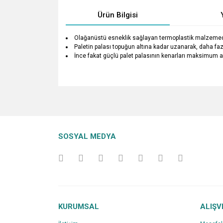
Ürün Bilgisi
Olağanüstü esneklik sağlayan termoplastik malzemede
Paletin palası topuğun altına kadar uzanarak, daha faz
İnce fakat güçlü palet palasının kenarları maksimum a
Bu ürünün fiyat bilgisi, resim, ürün açıklamalarında v
Görüş ve önerileriniz için teşekkür ederiz.
Ürün resmi kalitesiz, bozuk veya görüntülenemiyo
SOSYAL MEDYA
Ürün açıklamasında eksik bilgiler bulunuyor.
Ürün bilgilerinde hatalar bulunuyor.
Ürün fiyatı diğer sitelerden daha pahalı.
Bu ürüne benzer farklı alternatifler olmalı.
KURUMSAL
ALIŞV