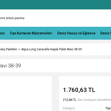
ano
Can Kurtaran Malzemeleri
Deniz Havuz ve Eğlence
Deniz 
alış Paletleri
Aqua Lung Caravelle Kapalı Palet Mavi 38-39
Mavi 38-39
1.760,63 TL
212,84 TL
den başlayan taksitlerle
Kategori
Tüpl