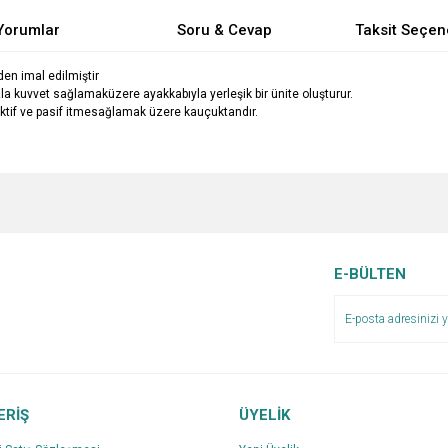
Yorumlar
Soru & Cevap
Taksit Seçen
n imal edilmiştir
la kuvvet sağlamaküzere ayakkabıyla yerleşik bir ünite oluşturur.
ktif ve pasif itmesağlamak üzere kauçuktandır.
e diğer konularda yetersiz gördüğünüz noktaları öneri formunu kullanarak tarafımı
Bu ürüne ilk yorumu siz yapın!
Ürün hakkında henüz soru sorulmamış.
r.
Yorum Yaz
Soru Sor
E-BÜLTEN
ERİŞ
ÜYELİK