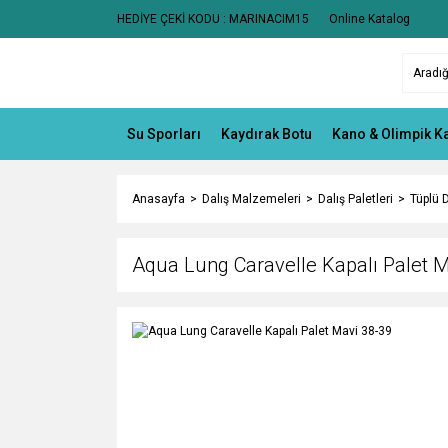
HEDİYE ÇEKİ KODU : MARINACIM15
Online Katalog
Su Sporları
Kaydırak Botu
Kano & Olimpik K
Anasayfa
Dalış Malzemeleri
Dalış Paletleri
Tüplü D
Aqua Lung Caravelle Kapalı Palet 