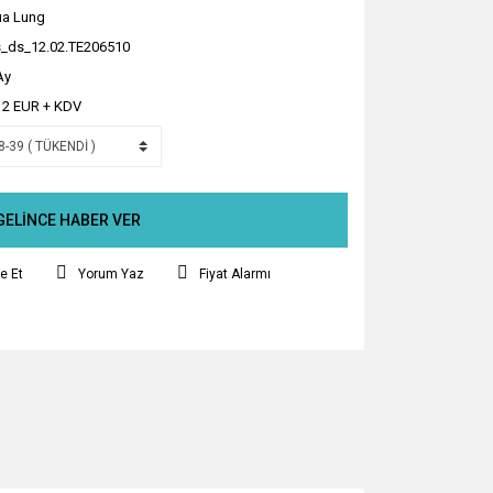
a Lung
_ds_12.02.TE206510
Ay
12 EUR + KDV
GELİNCE HABER VER
e Et
Yorum Yaz
Fiyat Alarmı