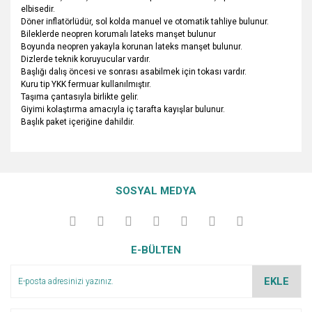
elbisedir.
Döner inflatörlüdür, sol kolda manuel ve otomatik tahliye bulunur.
Bileklerde neopren korumalı lateks manşet bulunur
Boyunda neopren yakayla korunan lateks manşet bulunur.
Dizlerde teknik koruyucular vardır.
Başlığı dalış öncesi ve sonrası asabilmek için tokası vardır.
Kuru tip YKK fermuar kullanılmıştır.
Taşıma çantasıyla birlikte gelir.
Giyimi kolaştırma amacıyla iç tarafta kayışlar bulunur.
Başlık paket içeriğine dahildir.
Bu ürünün fiyat bilgisi, resim, ürün açıklamalarında ve diğer
konularda yetersiz gördüğünüz noktaları öneri formunu
Bu ürüne ilk yorumu siz yapın!
Ürün hakkında henüz soru sorulmamış.
kullanarak tarafımıza iletebilirsiniz.
SOSYAL MEDYA
Görüş ve önerileriniz için teşekkür ederiz.
Yorum Yaz
Soru Sor
Ürün resmi kalitesiz, bozuk veya görüntülenemiyor.
E-BÜLTEN
Ürün açıklamasında eksik bilgiler bulunuyor.
Ürün bilgilerinde hatalar bulunuyor.
EKLE
Ürün fiyatı diğer sitelerden daha pahalı.
Bu ürüne benzer farklı alternatifler olmalı.