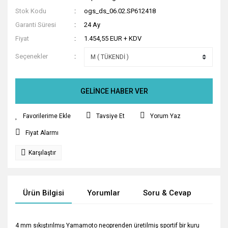
Stok Kodu
ogs_ds_06.02.SP612418
Garanti Süresi
24 Ay
Fiyat
1.454,55 EUR + KDV
Seçenekler
GELİNCE HABER VER
Tavsiye Et
Yorum Yaz
Fiyat Alarmı
Karşılaştır
Ürün Bilgisi
Yorumlar
Soru & Cevap
Tak
4 mm sıkıştırılmış Yamamoto neoprenden üretilmiş sportif bir kuru