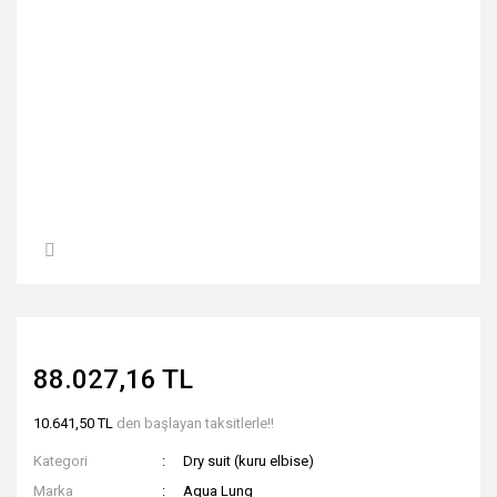
88.027,16 TL
10.641,50 TL
den başlayan taksitlerle!!
Kategori
Dry suit (kuru elbise)
Marka
Aqua Lung