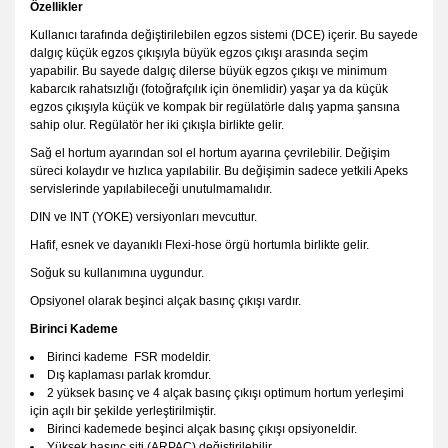
Özellikler
Kullanıcı tarafında değiştirilebilen egzos sistemi (DCE) içerir. Bu sayede
dalgıç küçük egzos çıkışıyla büyük egzos çıkışı arasında seçim
yapabilir. Bu sayede dalgıç dilerse büyük egzos çıkışı ve minimum
kabarcık rahatsızlığı (fotoğrafçılık için önemlidir) yaşar ya da küçük
egzos çıkışıyla küçük ve kompak bir regülatörle dalış yapma şansına
sahip olur. Regülatör her iki çıkışla birlikte gelir.
Sağ el hortum ayarından sol el hortum ayarına çevrilebilir. Değişim
süreci kolaydır ve hızlıca yapılabilir. Bu değişimin sadece yetkili Apeks
servislerinde yapılabileceği unutulmamalıdır.
DIN ve INT (YOKE) versiyonları mevcuttur.
Hafif, esnek ve dayanıklı Flexi-hose örgü hortumla birlikte gelir.
Soğuk su kullanımına uygundur.
Opsiyonel olarak beşinci alçak basınç çıkışı vardır.
Birinci Kademe
Birinci kademe FSR modeldir.
Dış kaplaması parlak kromdur.
2 yüksek basınç ve 4 alçak basınç çıkışı optimum hortum yerleşimi
için açılı bir şekilde yerleştirilmiştir.
Birinci kademede beşinci alçak basınç çıkışı opsiyoneldir.
Yüksek basınç siti (ARPAC) değiştirilebilir.