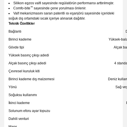
Silikon egzos valfi sayesinde regülatörün performansı arttırılmıştır.
™
Comfo-bite
sayesinde çene yorulması önlenir.
Valf mekanizmasını saran patentli ısı eşanjörü sayesinde içerideki
soğuk dış ortamdaki sıcak içeriye alınarak dağıtılır.
Teknik Özellikler
Bağlantı
Birinci kademe
Yüksek-balan
Gövde tipi
Alçak ba
Yüksek basınç çıkışı adedi
Alçak basınç çıkışı adedi
4 standa
Çevresel kuruluk kiti
Birinci kademe dış malzemesi
Deniz kullan
Yönü
Sağ veya
Soğuksu kullanımı
İkinci kademe
Solunum eforu ayar topuzu
Dahili venturi
Maps