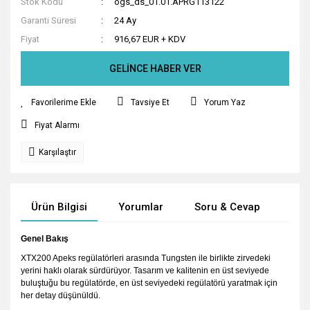
Stok Kodu
ogs_ds_01.01.APRG113122
Garanti Süresi
24 Ay
Fiyat
916,67 EUR + KDV
GELİNCE HABER VER
Tavsiye Et
Yorum Yaz
Fiyat Alarmı
Karşılaştır
Ürün Bilgisi
Yorumlar
Soru & Cevap
Tak
Genel Bakış
XTX200 Apeks regülatörleri arasında Tungsten ile birlikte zirvedeki
yerini haklı olarak sürdürüyor. Tasarım ve kalitenin en üst seviyede
buluştuğu bu regülatörde, en üst seviyedeki regülatörü yaratmak için
her detay düşünüldü.