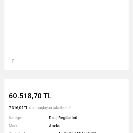
60.518,70 TL
7.316,04 TL
den başlayan taksitlerle!!
Kategori
Dalış Regülatörü
Marka
Apeks