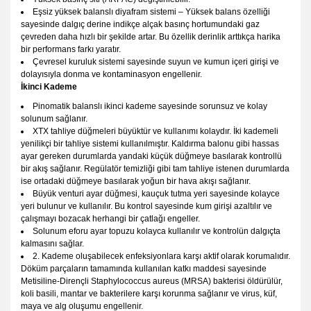
Eşsiz yüksek balanslı diyafram sistemi – Yüksek balans özelliği
sayesinde dalgıç derine indikçe alçak basınç hortumundaki gaz
çevreden daha hızlı bir şekilde artar. Bu özellik derinlik arttıkça harika
bir performans farkı yaratır.
Çevresel kuruluk sistemi sayesinde suyun ve kumun içeri girişi ve
dolayısıyla donma ve kontaminasyon engellenir.
İkinci Kademe
Pinomatik balanslı ikinci kademe sayesinde sorunsuz ve kolay
solunum sağlanır.
XTX tahliye düğmeleri büyüktür ve kullanımı kolaydır. İki kademeli
yenilikçi bir tahliye sistemi kullanılmıştır. Kaldırma balonu gibi hassas
ayar gereken durumlarda yandaki küçük düğmeye basılarak kontrollü
bir akış sağlanır. Regülatör temizliği gibi tam tahliye istenen durumlarda
ise ortadaki düğmeye basılarak yoğun bir hava akışı sağlanır.
Büyük venturi ayar düğmesi, kauçuk tutma yeri sayesinde kolayce
yeri bulunur ve kullanılır. Bu kontrol sayesinde kum girişi azaltılır ve
çalışmayı bozacak herhangi bir çatlağı engeller.
Solunum eforu ayar topuzu kolayca kullanılır ve kontrolün dalgıçta
kalmasını sağlar.
2. Kademe oluşabilecek enfeksiyonlara karşı aktif olarak korumalıdır.
Döküm parçaların tamamında kullanılan katkı maddesi sayesinde
Metisiline-Dirençli Staphylococcus aureus (MRSA) bakterisi öldürülür,
koli basili, mantar ve bakterilere karşı korunma sağlanır ve virus, küf,
maya ve alg oluşumu engellenir.