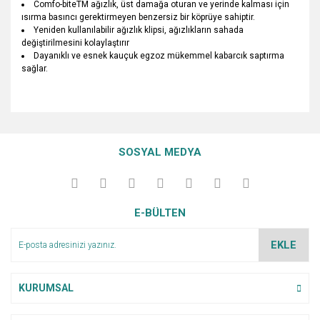
Comfo-biteTM ağızlık, üst damağa oturan ve yerinde kalması için
ısırma basıncı gerektirmeyen benzersiz bir köprüye sahiptir.
Yeniden kullanılabilir ağızlık klipsi, ağızlıkların sahada
değiştirilmesini kolaylaştırır
Dayanıklı ve esnek kauçuk egzoz mükemmel kabarcık saptırma
sağlar.
Bu ürünün fiyat bilgisi, resim, ürün açıklamalarında ve diğer
konularda yetersiz gördüğünüz noktaları öneri formunu
Bu ürüne ilk yorumu siz yapın!
Ürün hakkında henüz soru sorulmamış.
kullanarak tarafımıza iletebilirsiniz.
SOSYAL MEDYA
Görüş ve önerileriniz için teşekkür ederiz.
Yorum Yaz
Soru Sor
Ürün resmi kalitesiz, bozuk veya görüntülenemiyor.
E-BÜLTEN
Ürün açıklamasında eksik bilgiler bulunuyor.
Ürün bilgilerinde hatalar bulunuyor.
EKLE
Ürün fiyatı diğer sitelerden daha pahalı.
Bu ürüne benzer farklı alternatifler olmalı.
KURUMSAL