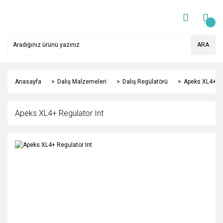
ARA
Anasayfa
Dalış Malzemeleri
Dalış Regülatörü
Apeks XL4+ Re
Apeks XL4+ Regulator Int