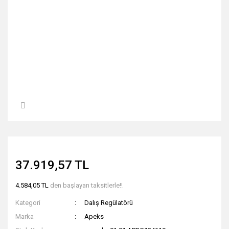
37.919,57 TL
4.584,05 TL
den başlayan taksitlerle!!
Kategori
Dalış Regülatörü
Marka
Apeks