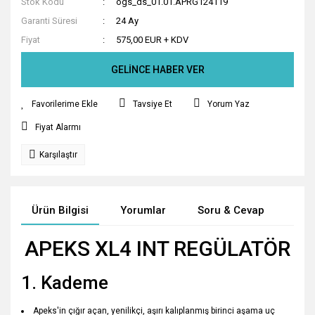
Stok Kodu
ogs_ds_01.01.APRG124119
Garanti Süresi
24 Ay
Fiyat
575,00 EUR + KDV
GELİNCE HABER VER
Tavsiye Et
Yorum Yaz
Fiyat Alarmı
Karşılaştır
Ürün Bilgisi
Yorumlar
Soru & Cevap
Tak
APEKS XL4 INT REGÜLATÖR
1. Kademe
Apeks'in çığır açan, yenilikçi, aşırı kalıplanmış birinci aşama uç