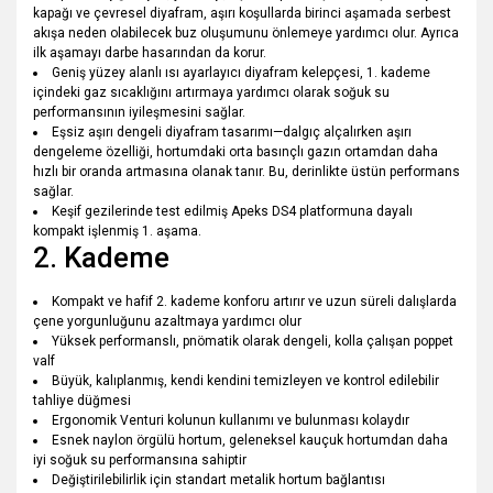
kapağı ve çevresel diyafram, aşırı koşullarda birinci aşamada serbest
akışa neden olabilecek buz oluşumunu önlemeye yardımcı olur. Ayrıca
ilk aşamayı darbe hasarından da korur.
Geniş yüzey alanlı ısı ayarlayıcı diyafram kelepçesi, 1. kademe
içindeki gaz sıcaklığını artırmaya yardımcı olarak soğuk su
performansının iyileşmesini sağlar.
Eşsiz aşırı dengeli diyafram tasarımı—dalgıç alçalırken aşırı
dengeleme özelliği, hortumdaki orta basınçlı gazın ortamdan daha
hızlı bir oranda artmasına olanak tanır. Bu, derinlikte üstün performans
sağlar.
Keşif gezilerinde test edilmiş Apeks DS4 platformuna dayalı
kompakt işlenmiş 1. aşama.
2. Kademe
Kompakt ve hafif 2. kademe konforu artırır ve uzun süreli dalışlarda
çene yorgunluğunu azaltmaya yardımcı olur
Yüksek performanslı, pnömatik olarak dengeli, kolla çalışan poppet
valf
Büyük, kalıplanmış, kendi kendini temizleyen ve kontrol edilebilir
tahliye düğmesi
Ergonomik Venturi kolunun kullanımı ve bulunması kolaydır
Esnek naylon örgülü hortum, geleneksel kauçuk hortumdan daha
iyi soğuk su performansına sahiptir
Değiştirilebilirlik için standart metalik hortum bağlantısı