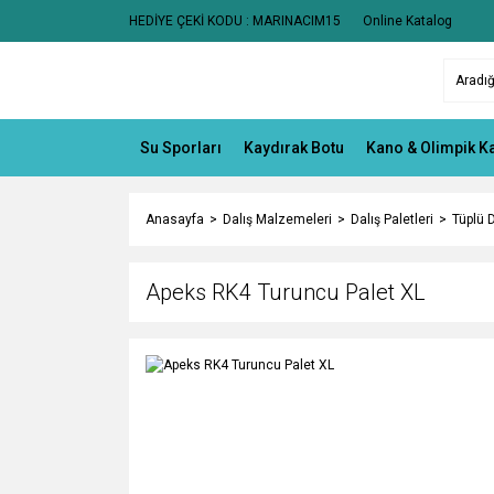
HEDİYE ÇEKİ KODU : MARINACIM15
Online Katalog
Su Sporları
Kaydırak Botu
Kano & Olimpik K
Anasayfa
Dalış Malzemeleri
Dalış Paletleri
Tüplü D
Apeks RK4 Turuncu Palet XL