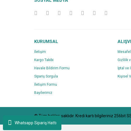
SOSYAL MEDYA
Ürün açıklamasında eksik bilgiler bulunuyor.
Ürün bilgilerinde hatalar bulunuyor.
Ürün fiyatı diğer sitelerden daha pahalı.
Bu ürüne benzer farklı alternatifler olmalı.
KURUMSAL
ALIŞV
İletişim
Mesafel
Kargo Takibi
Gizlilik 
Havale Bildirim Formu
İptal ve 
Sipariş Sorgula
Kişisel V
İletişim Formu
Bayilerimiz
© Tüm hakları saklıdır. Kredi kartı bilgileriniz 256bit S
Whatsapp Sipariş Hattı