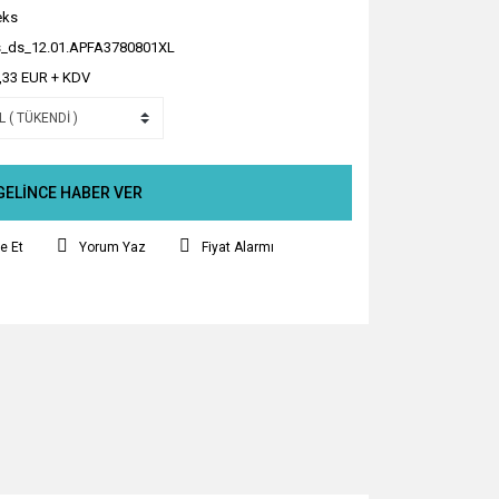
eks
_ds_12.01.APFA3780801XL
,33 EUR + KDV
GELİNCE HABER VER
e Et
Yorum Yaz
Fiyat Alarmı