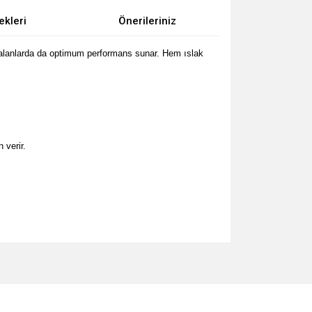
ekleri
Önerileriniz
k alanlarda da optimum performans sunar. Hem ıslak
 verir.
za iletebilirsiniz.