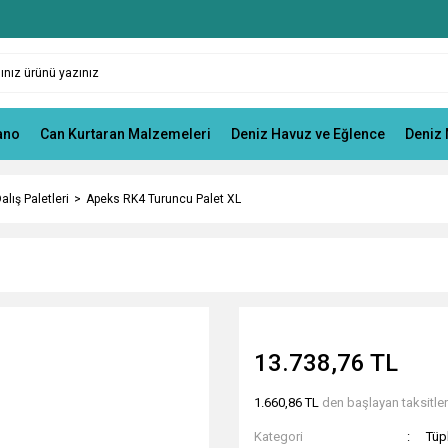
ano
Can Kurtaran Malzemeleri
Deniz Havuz ve Eğlence
Deniz 
alış Paletleri
Apeks RK4 Turuncu Palet XL
13.738,76 TL
1.660,86 TL
den başlayan taksitlerl
Kategori
Tüpl