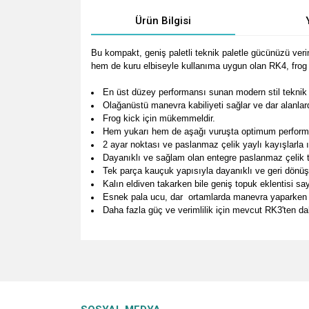
Ürün Bilgisi
Bu kompakt, geniş paletli teknik paletle gücünüzü ver
hem de kuru elbiseyle kullanıma uygun olan RK4, frog 
En üst düzey performansı sunan modern stil teknik 
Olağanüstü manevra kabiliyeti sağlar ve dar alanlar
Frog kick için mükemmeldir.
Hem yukarı hem de aşağı vuruşta optimum performans
2 ayar noktası ve paslanmaz çelik yaylı kayışlarla ısl
Dayanıklı ve sağlam olan entegre paslanmaz çelik tok
Tek parça kauçuk yapısıyla dayanıklı ve geri dönü
Kalın eldiven takarken bile geniş topuk eklentisi s
Esnek pala ucu, dar ortamlarda manevra yaparken d
Daha fazla güç ve verimlilik için mevcut RK3'ten da
Bu ürünün fiyat bilgisi, resim, ürün açıklamalarında v
Görüş ve önerileriniz için teşekkür ederiz.
Ürün resmi kalitesiz, bozuk veya görüntülenemiyo