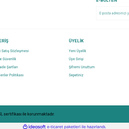
E-BÜLTEN
ERİŞ
ÜYELİK
i Satış Sözleşmesi
Yeni Üyelik
ve Güvenlik
Üye Girişi
Gönder
İade Şartları
Şifremi Unuttum
eriler Politikası
Sepetiniz
SL sertifikası ile korunmaktadır.
ile
ideasoft
e-