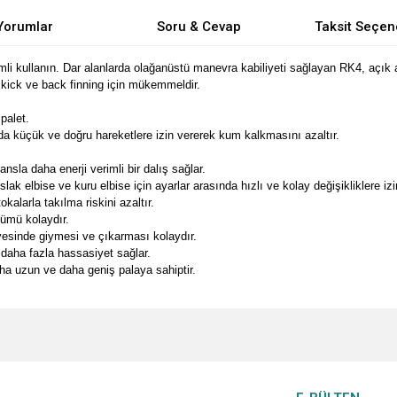
Yorumlar
Soru & Cevap
Taksit Seçen
imli kullanın. Dar alanlarda olağanüstü manevra kabiliyeti sağlayan RK4, açı
kick ve back finning için mükemmeldir.
palet.
da küçük ve doğru hareketlere izin vererek kum kalkmasını azaltır.
la daha enerji verimli bir dalış sağlar.
ak elbise ve kuru elbise için ayarlar arasında hızlı ve kolay değişikliklere izin
alarla takılma riskini azaltır.
şümü kolaydır.
ayesinde giymesi ve çıkarması kolaydır.
aha fazla hassasiyet sağlar.
ha uzun ve daha geniş palaya sahiptir.
e diğer konularda yetersiz gördüğünüz noktaları öneri formunu kullanarak tarafımı
Bu ürüne ilk yorumu siz yapın!
Ürün hakkında henüz soru sorulmamış.
r.
Yorum Yaz
Soru Sor