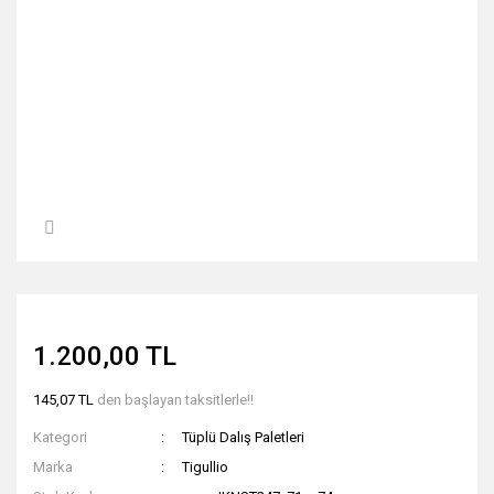
1.200,00 TL
145,07 TL
den başlayan taksitlerle!!
Kategori
Tüplü Dalış Paletleri
Marka
Tigullio