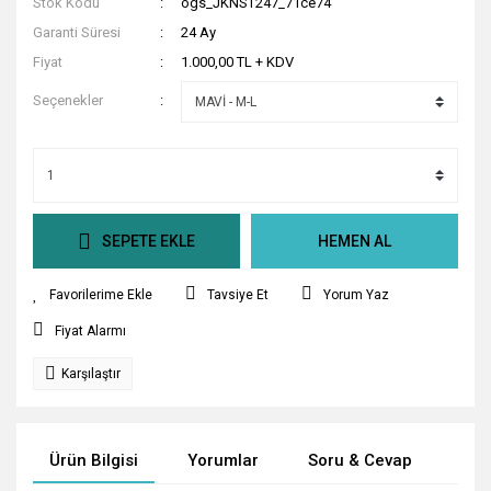
Stok Kodu
ogs_JKNST247_71ce74
Garanti Süresi
24 Ay
Fiyat
1.000,00 TL + KDV
Seçenekler
SEPETE EKLE
HEMEN AL
Tavsiye Et
Yorum Yaz
Fiyat Alarmı
Karşılaştır
Ürün Bilgisi
Yorumlar
Soru & Cevap
Tak