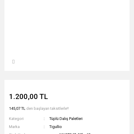
1.200,00 TL
145,07 TL
den başlayan taksitlerle!!
Kategori
Tüplü Dalış Paletleri
Marka
Tigullio