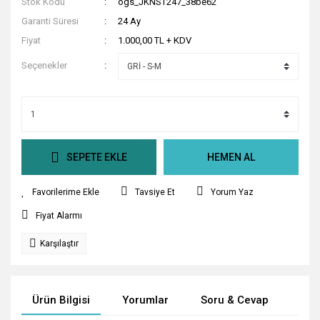
Stok Kodu
ogs_JKNST247_38be62
Garanti Süresi
24 Ay
Fiyat
1.000,00 TL + KDV
Seçenekler
SEPETE EKLE
HEMEN AL
Tavsiye Et
Yorum Yaz
Fiyat Alarmı
Karşılaştır
Ürün Bilgisi
Yorumlar
Soru & Cevap
Tak