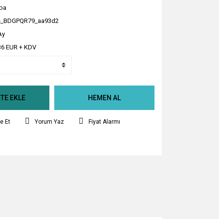
ba
s_BDGPQR79_aa93d2
Ay
36 EUR + KDV
TE EKLE
HEMEN AL
e Et
Yorum Yaz
Fiyat Alarmı