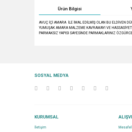
Ürün Bilgisi
AVUÇ İÇİ AMARA İLE İMAL EDİLMİŞ OLAN BU ELDİVEN D
YUMUŞAK AMARA MALZEME KAVRAMAYI VE HASSASİYETİ 
PARMAKSIZ YAPISI SAYESİNDE PARMAKLARINIZ ÖZGÜRCE
Bu ürünün fiyat bilgisi, resim, ürün açıklamalarında v
Görüş ve önerileriniz için teşekkür ederiz.
Ürün resmi kalitesiz, bozuk veya görüntülenemiyo
SOSYAL MEDYA
Ürün açıklamasında eksik bilgiler bulunuyor.
Ürün bilgilerinde hatalar bulunuyor.
Ürün fiyatı diğer sitelerden daha pahalı.
Bu ürüne benzer farklı alternatifler olmalı.
KURUMSAL
ALIŞV
İletişim
Mesafel