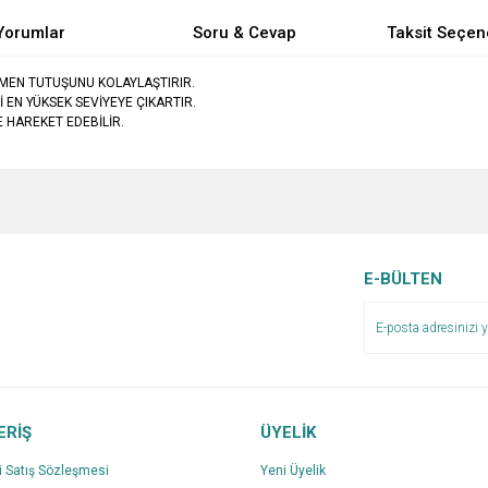
Yorumlar
Soru & Cevap
Taksit Seçen
ÜMEN TUTUŞUNU KOLAYLAŞTIRIR.
EN YÜKSEK SEVİYEYE ÇIKARTIR.
 HAREKET EDEBİLİR.
e diğer konularda yetersiz gördüğünüz noktaları öneri formunu kullanarak tarafımı
Bu ürüne ilk yorumu siz yapın!
Ürün hakkında henüz soru sorulmamış.
r.
Yorum Yaz
Soru Sor
E-BÜLTEN
ERİŞ
ÜYELİK
i Satış Sözleşmesi
Yeni Üyelik