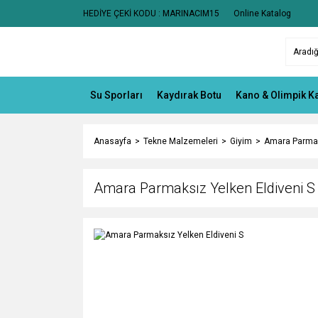
HEDİYE ÇEKİ KODU : MARINACIM15
Online Katalog
Su Sporları
Kaydırak Botu
Kano & Olimpik K
Anasayfa
Tekne Malzemeleri
Giyim
Amara Parmak
Amara Parmaksız Yelken Eldiveni S