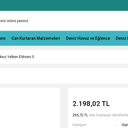
ano
Can Kurtaran Malzemeleri
Deniz Havuz ve Eğlence
Deniz 
sız Yelken Eldiveni S
2.198,02 TL
265,72 TL
den başlayan taksitlerle
Kategori
Giy