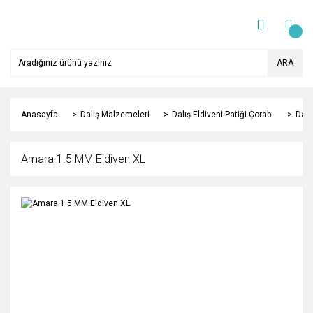
ARA
Anasayfa
Dalış Malzemeleri
Dalış Eldiveni-Patiği-Çorabı
Dalı
Amara 1.5 MM Eldiven XL