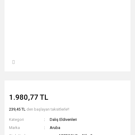
1.980,77 TL
239,45 TL
den başlayan taksitlerle!!
Kategori
Dalış Eldivenleri
Marka
Aruba