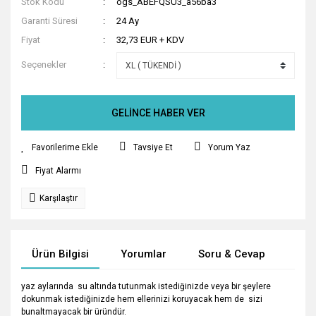
Stok Kodu
ogs_ABEFQSU3_a56ba3
Garanti Süresi
24 Ay
Fiyat
32,73 EUR + KDV
Seçenekler
GELİNCE HABER VER
Tavsiye Et
Yorum Yaz
Fiyat Alarmı
Karşılaştır
Ürün Bilgisi
Yorumlar
Soru & Cevap
Tak
yaz aylarında su altında tutunmak istediğinizde veya bir şeylere
dokunmak istediğinizde hem ellerinizi koruyacak hem de sizi
bunaltmayacak bir üründür.