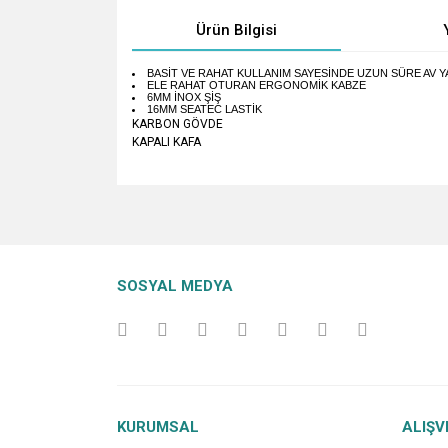
Ürün Bilgisi
BASİT VE RAHAT KULLANIM SAYESİNDE UZUN SÜRE AV Y
ELE RAHAT OTURAN ERGONOMİK KABZE
6MM İNOX ŞİŞ
16MM SEATEC LASTİK
KARBON GÖVDE
KAPALI KAFA
Bu ürünün fiyat bilgisi, resim, ürün açıklamalarında v
Görüş ve önerileriniz için teşekkür ederiz.
Ürün resmi kalitesiz, bozuk veya görüntülenemiyo
SOSYAL MEDYA
Ürün açıklamasında eksik bilgiler bulunuyor.
Ürün bilgilerinde hatalar bulunuyor.
Ürün fiyatı diğer sitelerden daha pahalı.
Bu ürüne benzer farklı alternatifler olmalı.
KURUMSAL
ALIŞV