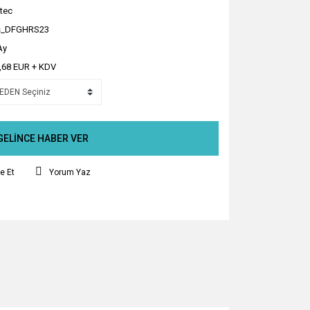
tec
s_DFGHRS23
Ay
,68 EUR + KDV
GELİNCE HABER VER
e Et
Yorum Yaz