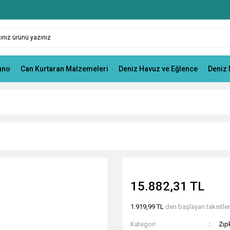
ano
Can Kurtaran Malzemeleri
Deniz Havuz ve Eğlence
Deniz 
15.882,31 TL
1.919,99 TL
den başlayan taksitlerl
Kategori
Zıp