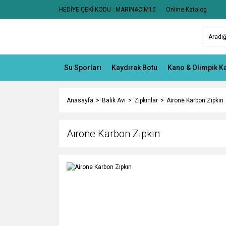
HEDİYE ÇEKİ KODU : MARINACIM15
Online Katalog
Su Sporları
Kaydırak Botu
Kano & Olimpik K
Anasayfa
Balık Avı
Zıpkınlar
Airone Karbon Zıpkın
Airone Karbon Zıpkın