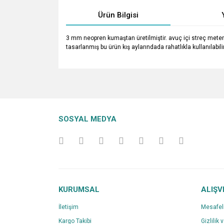
Ürün Bilgisi
3 mm neopren kumaştan üretilmiştir. avuç içi streç meterya
tasarlanmış bu ürün kış aylarındada rahatlıkla kullanılabili
Bu ürünün fiyat bilgisi, resim, ürün açıklamalarında v
Görüş ve önerileriniz için teşekkür ederiz.
Ürün resmi kalitesiz, bozuk veya görüntülenemiyo
SOSYAL MEDYA
Ürün açıklamasında eksik bilgiler bulunuyor.
Ürün bilgilerinde hatalar bulunuyor.
Ürün fiyatı diğer sitelerden daha pahalı.
Bu ürüne benzer farklı alternatifler olmalı.
KURUMSAL
ALIŞV
İletişim
Mesafel
Kargo Takibi
Gizlilik 