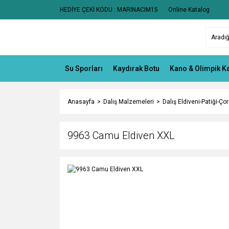
HEDİYE ÇEKİ KODU : MARINACIM15
Online Katalog
Su Sporları
Kaydırak Botu
Kano & Olimpik K
Anasayfa
Dalış Malzemeleri
Dalış Eldiveni-Patiği-Çor
9963 Camu Eldiven XXL