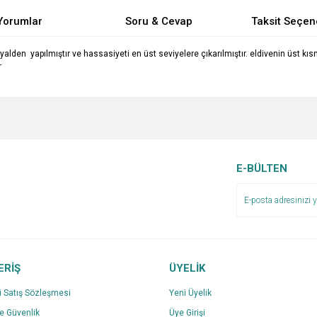
Yorumlar
Soru & Cevap
Taksit Seçen
lden yapılmıştır ve hassasiyeti en üst seviyelere çıkarılmıştır. eldivenin üst kısm
r
e diğer konularda yetersiz gördüğünüz noktaları öneri formunu kullanarak tarafımı
Bu ürüne ilk yorumu siz yapın!
Ürün hakkında henüz soru sorulmamış.
r.
Yorum Yaz
Soru Sor
E-BÜLTEN
ERİŞ
ÜYELİK
i Satış Sözleşmesi
Yeni Üyelik
ve Güvenlik
Üye Girişi