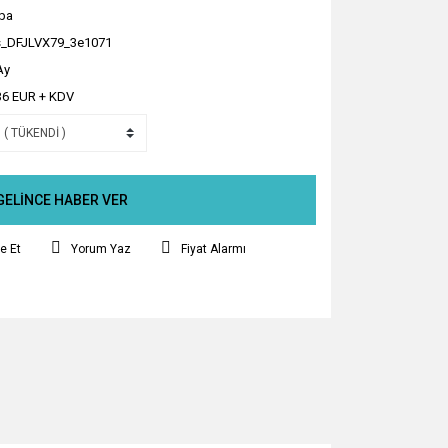
ba
_DFJLVX79_3e1071
Ay
36 EUR + KDV
GELİNCE HABER VER
e Et
Yorum Yaz
Fiyat Alarmı