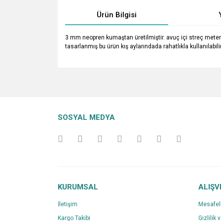
Ürün Bilgisi
3 mm neopren kumaştan üretilmiştir. avuç içi streç meterya
tasarlanmış bu ürün kış aylarındada rahatlıkla kullanılabili
Bu ürünün fiyat bilgisi, resim, ürün açıklamalarında v
Görüş ve önerileriniz için teşekkür ederiz.
Ürün resmi kalitesiz, bozuk veya görüntülenemiyo
SOSYAL MEDYA
Ürün açıklamasında eksik bilgiler bulunuyor.
Ürün bilgilerinde hatalar bulunuyor.
Ürün fiyatı diğer sitelerden daha pahalı.
Bu ürüne benzer farklı alternatifler olmalı.
KURUMSAL
ALIŞV
İletişim
Mesafel
Kargo Takibi
Gizlilik 