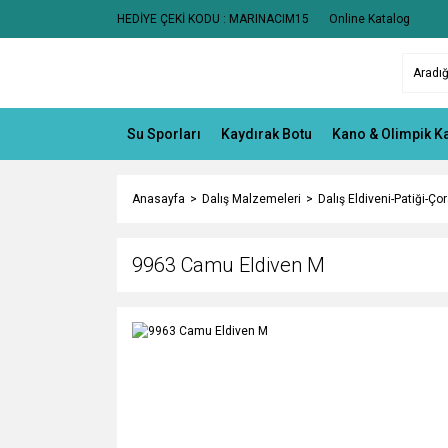
HEDİYE ÇEKİ KODU : MARINACIM15
Online Katalog
Su Sporları
Kaydırak Botu
Kano & Olimpik K
Anasayfa
Dalış Malzemeleri
Dalış Eldiveni-Patiği-Çor
9963 Camu Eldiven M