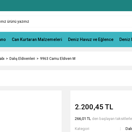
ano
Can Kurtaran Malzemeleri
Deniz Havuz ve Eğlence
Deniz 
abı
Dalış Eldivenleri
9963 Camu Eldiven M
2.200,45 TL
266,01 TL
den başlayan taksitlerle
Kategori
Dalı