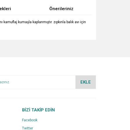
ekleri
Önerileriniz
ı kamuflaj kumaşla kaplanmıştır. zıpkınla balık avı için
za iletebilirsiniz.
EKLE
BİZİ TAKİP EDİN
Facebook
Twitter