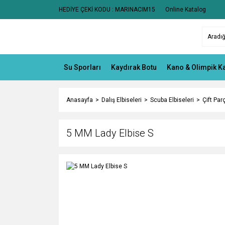
HEDİYE ÇEKİ KODU : MARINACIM15
Online Katalog
Su Sporları
Kaydırak Botu
Kano & Olimpik K
Anasayfa
Dalış Elbiseleri
Scuba Elbiseleri
Çift Par
5 MM Lady Elbise S