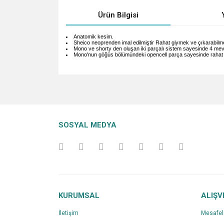
Ürün Bilgisi
Anatomik kesim.
Sheico neoprenden imal edilmiştir Rahat giymek ve çıkarabilme
Mono ve shorty den oluşan iki parçalı sistem sayesinde 4 mev
Mono'nun göğüs bölümündeki opencell parça sayesinde rahat ha
Bu ürünün fiyat bilgisi, resim, ürün açıklamalarında v
Görüş ve önerileriniz için teşekkür ederiz.
Ürün resmi kalitesiz, bozuk veya görüntülenemiyo
SOSYAL MEDYA
Ürün açıklamasında eksik bilgiler bulunuyor.
Ürün bilgilerinde hatalar bulunuyor.
Ürün fiyatı diğer sitelerden daha pahalı.
Bu ürüne benzer farklı alternatifler olmalı.
KURUMSAL
ALIŞV
İletişim
Mesafel