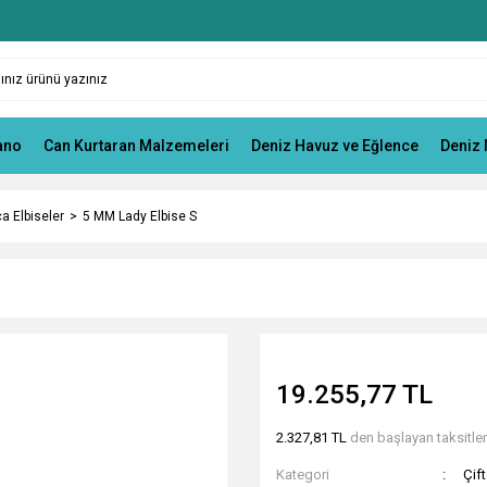
ano
Can Kurtaran Malzemeleri
Deniz Havuz ve Eğlence
Deniz 
ça Elbiseler
5 MM Lady Elbise S
19.255,77 TL
2.327,81 TL
den başlayan taksitlerl
Kategori
Çift