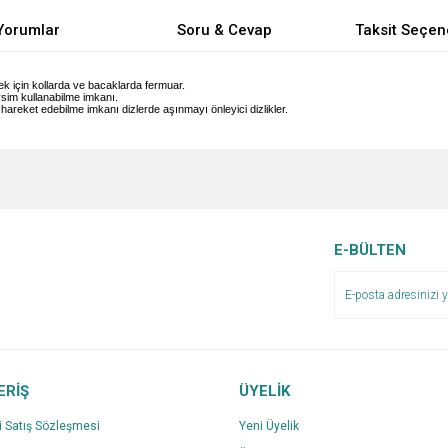
Yorumlar
Soru & Cevap
Taksit Seçen
k için kollarda ve bacaklarda fermuar.
sim kullanabilme imkanı.
reket edebilme imkanı dizlerde aşınmayı önleyici dizlikler.
e diğer konularda yetersiz gördüğünüz noktaları öneri formunu kullanarak tarafımı
Bu ürüne ilk yorumu siz yapın!
Ürün hakkında henüz soru sorulmamış.
r.
Yorum Yaz
Soru Sor
E-BÜLTEN
ERİŞ
ÜYELİK
i Satış Sözleşmesi
Yeni Üyelik