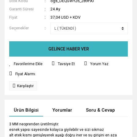
Stok Kodu
ogs_DEQSWY26_289f90
Garanti Süresi
24 Ay
Fiyat
37,04 USD + KDV
Seçenekler
GELİNCE HABER VER
Tavsiye Et
Yorum Yaz
Fiyat Alarmı
Karşılaştır
Ürün Bilgisi
Yorumlar
Soru & Cevap
Tak
3 MM neoprenden üretilmiştir.
esnek yapısı sayesinde kolayca giyilebilir ve sizi sıkmaz
alt etek kısmı genişleyerek aşağı doğru iner ve su girişini en aza