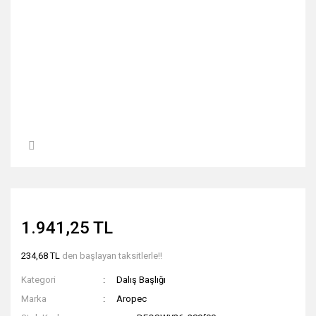
1.941,25 TL
234,68 TL
den başlayan taksitlerle!!
Kategori
Dalış Başlığı
Marka
Aropec