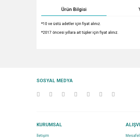
Ürün Bilgisi
*10 ve üstü adetler için fiyat alınız.
*2017 öncesi yıllara ait tüpler için fiyat alınız.
Bu ürünün fiyat bilgisi, resim, ürün açıklamalarında v
Görüş ve önerileriniz için teşekkür ederiz.
Ürün resmi kalitesiz, bozuk veya görüntülenemiyo
SOSYAL MEDYA
Ürün açıklamasında eksik bilgiler bulunuyor.
Ürün bilgilerinde hatalar bulunuyor.
Ürün fiyatı diğer sitelerden daha pahalı.
Bu ürüne benzer farklı alternatifler olmalı.
KURUMSAL
ALIŞV
İletişim
Mesafel