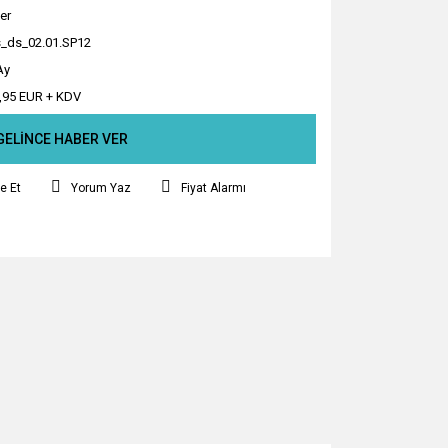
er
_ds_02.01.SP12
Ay
,95 EUR + KDV
GELİNCE HABER VER
e Et
Yorum Yaz
Fiyat Alarmı