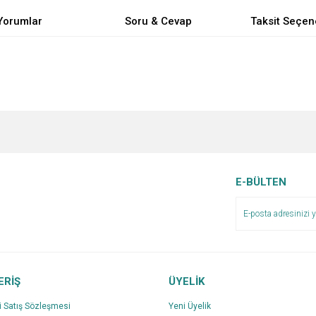
Yorumlar
Soru & Cevap
Taksit Seçen
e diğer konularda yetersiz gördüğünüz noktaları öneri formunu kullanarak tarafımı
Bu ürüne ilk yorumu siz yapın!
Ürün hakkında henüz soru sorulmamış.
r.
Yorum Yaz
Soru Sor
E-BÜLTEN
ERİŞ
ÜYELİK
i Satış Sözleşmesi
Yeni Üyelik