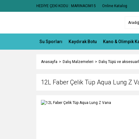
HEDİYE ÇEKİ KODU : MARINACIM15
Online Katalog
Su Sporları
Kaydırak Botu
Kano & Olimpik K
Anasayfa
Dalış Malzemeleri
Dalış Tüpü ve aksesuarl
12L Faber Çelik Tüp Aqua Lung Z V