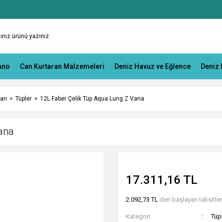
ano
Can Kurtaran Malzemeleri
Deniz Havuz ve Eğlence
Deniz 
arı
Tüpler
12L Faber Çelik Tüp Aqua Lung Z Vana
ana
17.311,16 TL
2.092,73 TL
den başlayan taksitlerl
Kategori
Tüp